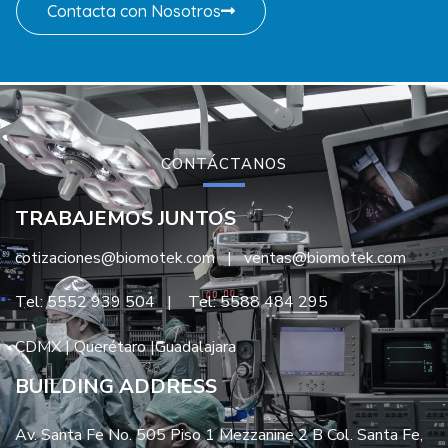
Contacta con Nosotros
CONTÁCTANOS
TRABAJEMOS JUNTOS
cotizaciones@biomotek.com | ventas@biomotek.com
Tel: 5552 939 504
|
Tel: 5588 484 295
CDMX | Querétaro |Guadalajara
BUILDING ADDRESS
Av. Santa Fe No. 505 Piso 1 Mezzanine 2 B Col. Santa Fe,