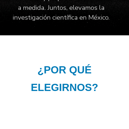
a medida. Juntos, elevamos la
investigación científica en México.
¿POR QUÉ
ELEGIRNOS?
ACTIVITIES